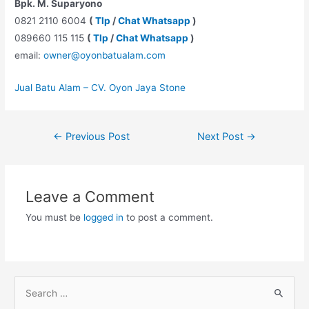
Bpk. M. Suparyono
0821 2110 6004
(
Tlp
/
Chat Whatsapp
)
089660 115 115
(
Tlp
/
Chat Whatsapp
)
email:
owner@oyonbatualam.com
Jual Batu Alam – CV. Oyon Jaya Stone
Post
←
Previous Post
Next Post
→
navigation
Leave a Comment
You must be
logged in
to post a comment.
S
e