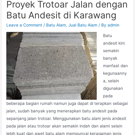
Proyek Trotoar Jalan dengan
Batu Andesit di Karawang
Leave a Comment
/
Batu Alam
,
Jual Batu Alam
/ By
admin
Batu
andesit kini
semakin
banyak
manfaat dan
kegunaanny
a, selain
digunakan
pada
beberapa bagian rumah namun juga dapat di terapkan sebagai
jalan, sudah banyak yang menerapkan batu andesit pada
sepanjang jalan trotoar. Menggunakan batu alam jenis andesit
pada jalan atau trotoar akan semakin indah dan alami selain
lebih kuat dan awet batu alam mempunyai keragaman jenis