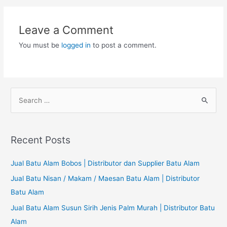
Leave a Comment
You must be
logged in
to post a comment.
S
e
a
r
Recent Posts
c
h
Jual Batu Alam Bobos | Distributor dan Supplier Batu Alam
f
Jual Batu Nisan / Makam / Maesan Batu Alam | Distributor
o
Batu Alam
r
Jual Batu Alam Susun Sirih Jenis Palm Murah | Distributor Batu
:
Alam