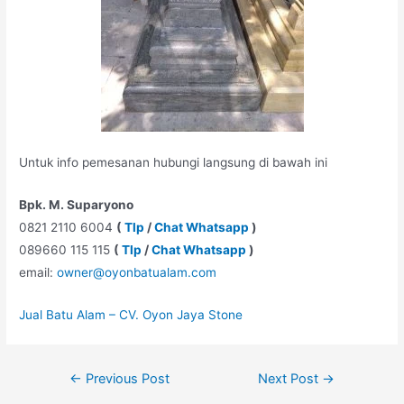
Untuk info pemesanan hubungi langsung di bawah ini
Bpk. M. Suparyono
0821 2110 6004
(
Tlp
/
Chat Whatsapp
)
089660 115 115
(
Tlp
/
Chat Whatsapp
)
email:
owner@oyonbatualam.com
Jual Batu Alam – CV. Oyon Jaya Stone
Post
←
Previous Post
Next Post
→
navigation