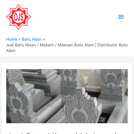
Skip
to
Main
content
Men
Home
Batu Alam
Jual Batu Nisan / Makam / Maesan Batu Alam | Distributor Batu
Alam