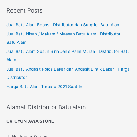
r
Recent Posts
c
h
Jual Batu Alam Bobos | Distributor dan Supplier Batu Alam
f
Jual Batu Nisan / Makam / Maesan Batu Alam | Distributor
o
Batu Alam
r
Jual Batu Alam Susun Sirih Jenis Palm Murah | Distributor Batu
:
Alam
Jual Batu Andesit Polos Bakar dan Andesit Bintik Bakar | Harga
Distributor
Harga Batu Alam Terbaru 2021 Saat Ini
Alamat Distributor Batu alam
CV. OYON JAYA STONE
Jl. Nyi Ageng Serang