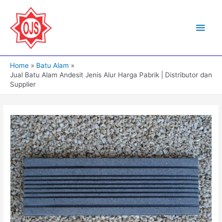
Skip
to
Main
content
Men
Home
Batu Alam
Jual Batu Alam Andesit Jenis Alur Harga Pabrik | Distributor dan
Supplier