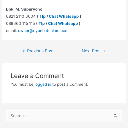
Bpk. M. Suparyono
0821 2110 6004
(
Tlp
/
Chat Whatsapp
)
089660 115 115
(
Tlp
/
Chat Whatsapp
)
email:
owner@oyonbatualam.com
Post
←
Previous Post
Next Post
→
navigation
Leave a Comment
You must be
logged in
to post a comment.
S
e
a