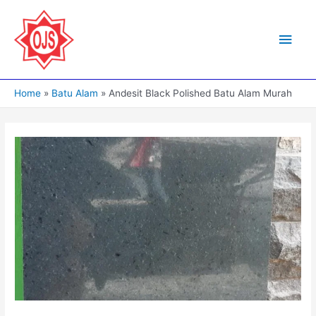
Skip
to
Main
content
Men
Home
Batu Alam
Andesit Black Polished Batu Alam Murah