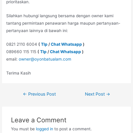
prioritaskan.
Silahkan hubungi langsung bersama dengan owner kami
tantang permintaan penawaran harga maupun pertanyaan-
pertanyaan lainnya di bawah ini:
0821 2110 6004
(
Tlp
/
Chat Whatsapp
)
089660 115 115
(
Tlp
/
Chat Whatsapp
)
email:
owner@oyonbatualam.com
Terima Kasih
Post
←
Previous Post
Next Post
→
navigation
Leave a Comment
You must be
logged in
to post a comment.