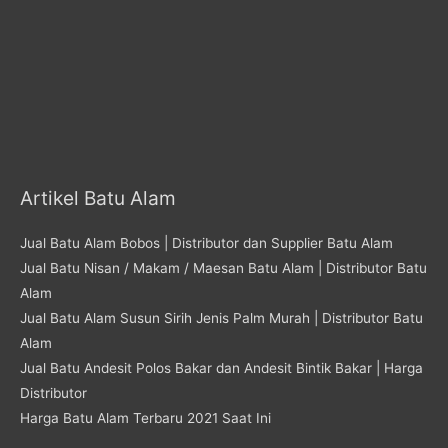
Artikel Batu Alam
Jual Batu Alam Bobos | Distributor dan Supplier Batu Alam
Jual Batu Nisan / Makam / Maesan Batu Alam | Distributor Batu
Alam
Jual Batu Alam Susun Sirih Jenis Palm Murah | Distributor Batu
Alam
Jual Batu Andesit Polos Bakar dan Andesit Bintik Bakar | Harga
Distributor
Harga Batu Alam Terbaru 2021 Saat Ini