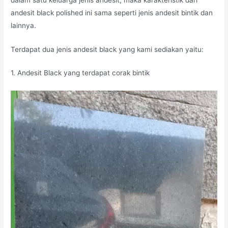
andesit black polished ini sama seperti jenis andesit bintik dan
lainnya.
Terdapat dua jenis andesit black yang kami sediakan yaitu:
1. Andesit Black yang terdapat corak bintik