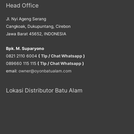
Head Office
Jl. Nyi Ageng Serang
Cangkoak, Dukupuntang, Cirebon
Jawa Barat 45652, INDONESIA
Bpk. M. Suparyono
0821 2110 6004
(
Tlp
/
Chat Whatsapp
)
089660 115 115
(
Tlp
/
Chat Whatsapp
)
email:
owner@oyonbatualam.com
Lokasi Distributor Batu Alam