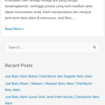
di kerjakan oleh tenaga-tenaga ahli yang sangat
berpengalaman, sehingga produk yang kami hasilkan akan
dapat memuaskan anda. Kami memproduksi dan menjual
jenis-jenis batu alam di antaranya: Jual Batu …
Jual
Read More »
Batu
Alam
S
|
e
Distributor
a
dan
r
Supplier
Recent Posts
Batu
c
Alam
h
Jual Batu Alam Bobos | Distributor dan Supplier Batu Alam
f
Jual Batu Nisan / Makam / Maesan Batu Alam | Distributor
o
Batu Alam
r
Jual Batu Alam Susun Sirih Jenis Palm Murah | Distributor Batu
:
Alam