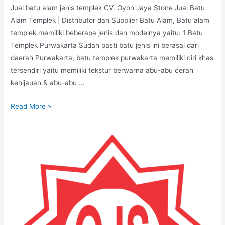
Jual batu alam jenis templek CV. Oyon Jaya Stone Jual Batu
Alam Templek | Distributor dan Supplier Batu Alam, Batu alam
templek memiliki beberapa jenis dan modelnya yaitu: 1 Batu
Templek Purwakarta Sudah pasti batu jenis ini berasal dari
daerah Purwakarta, batu templek purwakarta memiliki ciri khas
tersendiri yaitu memiliki tekstur berwarna abu-abu cerah
kehijauan & abu-abu …
Jual
Read More »
Batu
Alam
Templek
|
Distributor
dan
Supplier
Batu
Alam