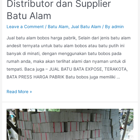
Distributor dan Supplier
Batu Alam
Leave a Comment
/
Batu Alam
,
Jual Batu Alam
/ By
admin
Jual batu alam bobos harga pabrik, Selain dari jenis batu alam
andesit ternyata untuk batu alam bobos atau batu putih ini
banyak di minati, dengan menggunakan batu bobos pada
rumah anda, maka akan terlihat alami dan nyaman untuk di
tempati. Baca juga – JUAL BATU BATA EXPOSE, TERAKOTA,
BATA PRESS HARGA PABRIK Batu bobos juga memiliki …
Jual
Read More »
Batu
Alam
Bobos
|
Distributor
dan