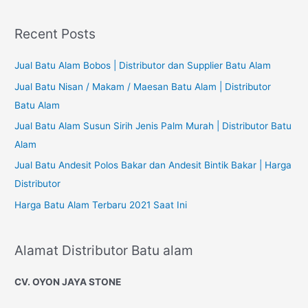
a
dan
r
Gambarnya
Recent Posts
c
h
Jual Batu Alam Bobos | Distributor dan Supplier Batu Alam
f
Jual Batu Nisan / Makam / Maesan Batu Alam | Distributor
o
Batu Alam
r
Jual Batu Alam Susun Sirih Jenis Palm Murah | Distributor Batu
:
Alam
Jual Batu Andesit Polos Bakar dan Andesit Bintik Bakar | Harga
Distributor
Harga Batu Alam Terbaru 2021 Saat Ini
Alamat Distributor Batu alam
CV. OYON JAYA STONE